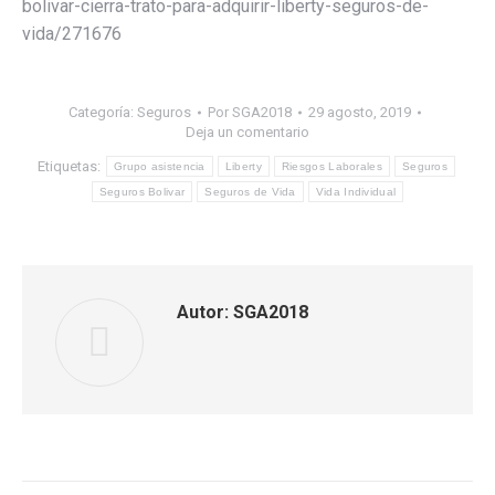
bolivar-cierra-trato-para-adquirir-liberty-seguros-de-
vida/271676
Categoría:
Seguros
Por
SGA2018
29 agosto, 2019
Deja un comentario
Etiquetas:
Grupo asistencia
Liberty
Riesgos Laborales
Seguros
Seguros Bolivar
Seguros de Vida
Vida Individual
Autor:
SGA2018