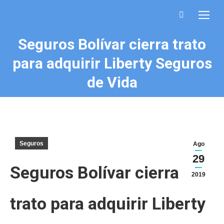
Buscar:
Seguros Bolívar cierra trato
para adquirir Liberty Seguros
Estás aquí:
de Vida
Seguros
Ago
29
Seguros Bolívar cierra
2019
trato para adquirir Liberty