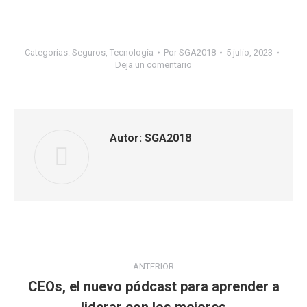
Categorías:
Seguros
,
Tecnología
Por
SGA2018
5 julio, 2023
Deja un comentario
Autor:
SGA2018
Navegación
ANTERIOR
entre
CEOs, el nuevo pódcast para aprender a
Publicación