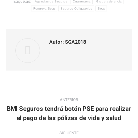
Etiquetas:
Agencias de Seguros
Cuarentena
Grupo asistencia
Renueva Soat
Seguros Obligatorios
Soat
Autor:
SGA2018
Navegación
ANTERIOR
entre
BMI Seguros tendrá botón PSE para realizar
Publicación
el pago de las pólizas de vida y salud
publicaciones
anterior:
SIGUIENTE