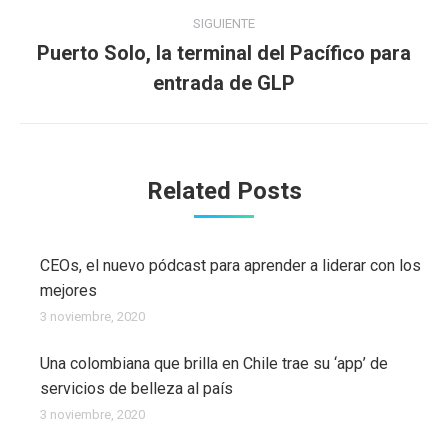
anterior:
publicaciones
SIGUIENTE
Puerto Solo, la terminal del Pacífico para
Publicación
entrada de GLP
siguiente:
Related Posts
CEOs, el nuevo pódcast para aprender a liderar con los
mejores
3 noviembre, 2020
Una colombiana que brilla en Chile trae su ‘app’ de
servicios de belleza al país
3 noviembre, 2020