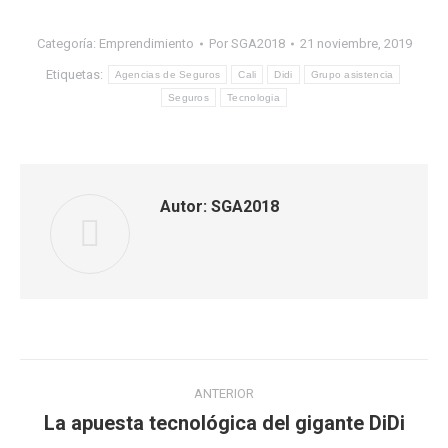
Categoría:
Emprendimiento
Por
SGA2018
21 noviembre, 2019
Etiquetas:
Agencias de Seguros
Cali
Didi
Grupo asistencia
Seguros
Tecnologia
Autor:
SGA2018
Navegación
ANTERIOR
entre
La apuesta tecnológica del gigante DiDi
Publicación