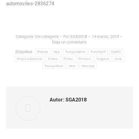
automoviles-2836274
Categoría:
Sin categoría
Por
SGA2018
14 marzo, 2019
Deja un comentario
Etiquetas:
Alianza
App
Aseguradora
Automovil
Cabify
Grupo asistencia
Online
Poliza
Porvenir
Seguros
Sura
Tranquilidad
Uber
UberApp
Autor:
SGA2018