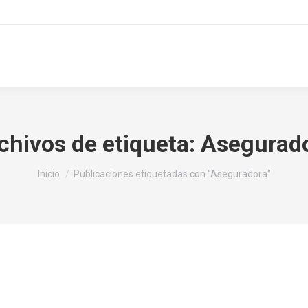
uros
Asistencia
Conócenos
SOAT
Contáct
chivos de etiqueta:
Asegurad
Estás aquí:
Inicio
Publicaciones etiquetadas con "Aseguradora"