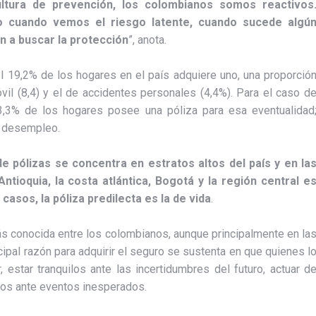
ltura de prevención, los colombianos somos reactivos
o cuando vemos el riesgo latente, cuando sucede algú
n a buscar la protección
”, anota.
el 19,2% de los hogares en el país adquiere uno, una proporció
il (8,4) y el de accidentes personales (4,4%). Para el caso d
 3,3% de los hogares posee una póliza para esa eventualidad
e desempleo.
e pólizas se concentra en estratos altos del país y en la
tioquia, la costa atlántica, Bogotá y la región central e
sos, la póliza predilecta es la de vida
.
más conocida entre los colombianos, aunque principalmente en la
ncipal razón para adquirir el seguro se sustenta en que quienes l
estar tranquilos ante las incertidumbres del futuro, actuar d
dos ante eventos inesperados.