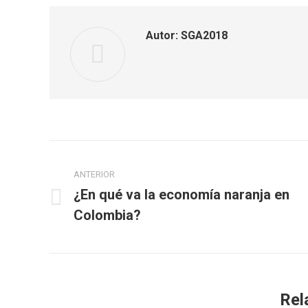
Autor:
SGA2018
Navegación
ANTERIOR
entre
¿En qué va la economía naranja en
Publicación
publicaciones
Colombia?
anterior:
Rel