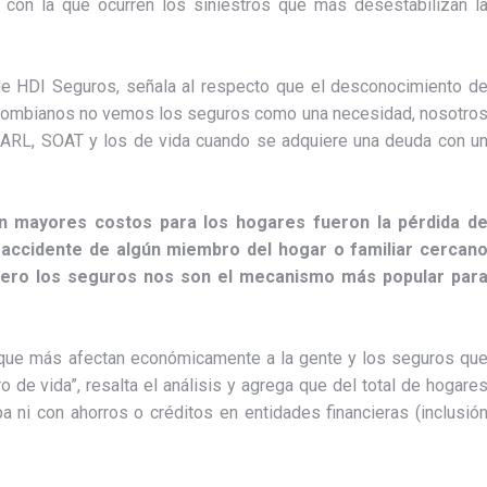
 con la que ocurren los siniestros que más desestabilizan l
de HDI Seguros, señala al respecto que el desconocimiento d
 colombianos no vemos los seguros como una necesidad, nosotro
ARL, SOAT y los de vida cuando se adquiere una deuda con u
on mayores costos para los hogares fueron la pérdida d
accidente de algún miembro del hogar o familiar cercan
), pero los seguros nos son el mecanismo más popular par
os que más afectan económicamente a la gente y los seguros qu
de vida”, resalta el análisis y agrega que del total de hogare
a ni con ahorros o créditos en entidades financieras (inclusió