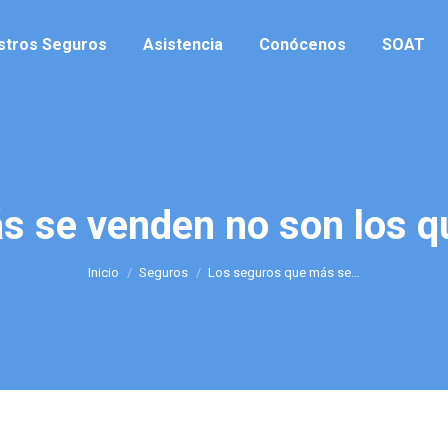
stros Seguros
Asistencia
Conócenos
SOAT
s se venden no son los q
Estás aquí:
Inicio
Seguros
Los seguros que más se…