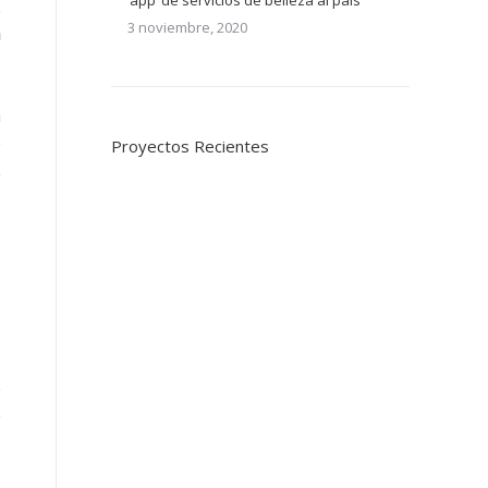
‘app’ de servicios de belleza al país
.
3 noviembre, 2020
n
n
e
Proyectos Recientes
;
s
s
s
o
e