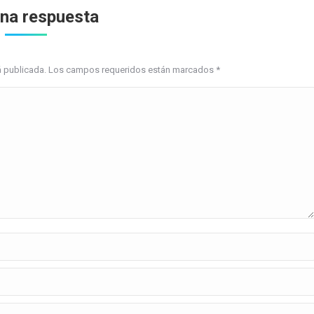
una respuesta
erá publicada. Los campos requeridos están marcados
*