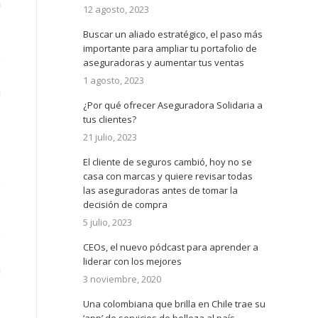
a
12 agosto, 2023
Buscar un aliado estratégico, el paso más
importante para ampliar tu portafolio de
e
aseguradoras y aumentar tus ventas
s
1 agosto, 2023
n
¿Por qué ofrecer Aseguradora Solidaria a
tus clientes?
21 julio, 2023
e
El cliente de seguros cambió, hoy no se
o
casa con marcas y quiere revisar todas
a
las aseguradoras antes de tomar la
decisión de compra
5 julio, 2023
e
CEOs, el nuevo pódcast para aprender a
s
liderar con los mejores
n
3 noviembre, 2020
Una colombiana que brilla en Chile trae su