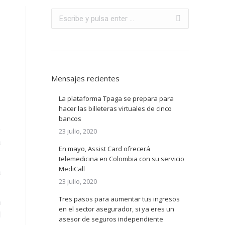
Buscar:
Mensajes recientes
La plataforma Tpaga se prepara para
hacer las billeteras virtuales de cinco
s
bancos
o
23 julio, 2020
a
En mayo, Assist Card ofrecerá
telemedicina en Colombia con su servicio
MediCall
a
23 julio, 2020
Tres pasos para aumentar tus ingresos
n
en el sector asegurador, si ya eres un
l
asesor de seguros independiente