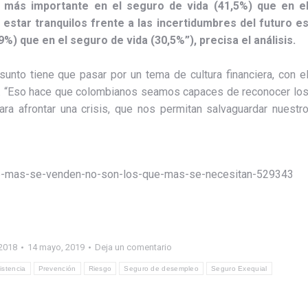
más importante en el seguro de vida (41,5%) que en e
 estar tranquilos frente a las incertidumbres del futuro e
) que en el seguro de vida (30,5%”), precisa el análisis.
unto tiene que pasar por un tema de cultura financiera, con e
o. “Eso hace que colombianos seamos capaces de reconocer lo
a afrontar una crisis, que nos permitan salvaguardar nuestr
ue-mas-se-venden-no-son-los-que-mas-se-necesitan-529343
2018
14 mayo, 2019
Deja un comentario
istencia
Prevención
Riesgo
Seguro de desempleo
Seguro Exequial