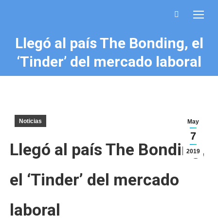
Buscar:
Llegó al país The Bonding, el
Estás aquí:
‘Tinder’ del mercado laboral
Noticias
May
7
Llegó al país The Bonding,
2019
el ‘Tinder’ del mercado
laboral