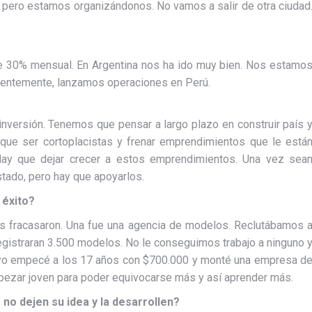
, pero estamos organizándonos. No vamos a salir de otra ciudad
de 30% mensual. En Argentina nos ha ido muy bien. Nos estamo
ientemente, lanzamos operaciones en Perú.
inversión. Tenemos que pensar a largo plazo en construir país 
que ser cortoplacistas y frenar emprendimientos que le está
. Hay que dejar crecer a estos emprendimientos. Una vez sea
stado, pero hay que apoyarlos.
 éxito?
as fracasaron. Una fue una agencia de modelos. Reclutábamos 
egistraran 3.500 modelos. No le conseguimos trabajo a ninguno 
yo empecé a los 17 años con $700.000 y monté una empresa d
pezar joven para poder equivocarse más y así aprender más.
o dejen su idea y la desarrollen?