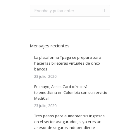
Buscar:
Mensajes recientes
La plataforma Tpaga se prepara para
hacer las billeteras virtuales de cinco
bancos
23 julio, 2020
En mayo, Assist Card ofrecerá
telemedicina en Colombia con su servicio
MediCall
”
23 julio, 2020
e
p
Tres pasos para aumentar tus ingresos
s
en el sector asegurador, si ya eres un
asesor de seguros independiente