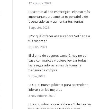
12 agosto, 2023
s
Buscar un aliado estratégico, el paso más
l
importante para ampliar tu portafolio de
aseguradoras y aumentar tus ventas
1 agosto, 2023
s
¿Por qué ofrecer Aseguradora Solidaria a
tus clientes?
y
21 julio, 2023
,
El cliente de seguros cambió, hoy no se
casa con marcas y quiere revisar todas
las aseguradoras antes de tomar la
decisión de compra
5 julio, 2023
n
CEOs, el nuevo pódcast para aprender a
e
liderar con los mejores
e
3 noviembre, 2020
e
Una colombiana que brilla en Chile trae su
e