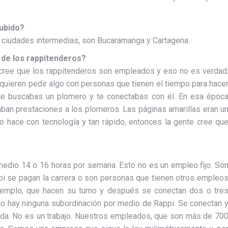
subido?
n ciudades intermedias, son Bucaramanga y Cartagena.
a de los rappitenderos?
 cree que los rappitenderos son empleados y eso no es verdad
quieren pedir algo con personas que tienen el tiempo para hace
nde buscabas un plomero y te conectabas con él. En esa époc
aban prestaciones a los plomeros. Las páginas amarillas eran u
 hace con tecnología y tan rápido, entonces la gente cree qu
edio 14 o 16 horas por semana. Esto no es un empleo fijo. So
pi se pagan la carrera o son personas que tienen otros empleo
jemplo, que hacen su turno y después se conectan dos o tre
 No hay ninguna subordinación por medio de Rappi. Se conectan 
ada. No es un trabajo. Nuestros empleados, que son más de 70