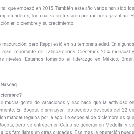
ital que empezó en 2015. También este año varios han sido lo
rappitenderos, los cuales protestaron por mejores garantías. E
ación en diciembre y su crecimiento.
 maduración, pero Rappi está en su temprana edad. En alguno
a más importante de Latinoamérica. Crecemos 20% mensual 
s niveles. Estamos tomando el liderazgo en México, Brasil
l Nasdaq.
iciembre?
le mucha gente de vacaciones y eso hace que la actividad e
emente. En Bogotá, disminuyen los pedidos después del 22 d
en mandar regalos por la app. Lo especial de diciembre es qu
ogotá, pero se entregan en Cali o se generan en Medellín y s
s a los familiares en otras ciudades. Ese mes la operación pued