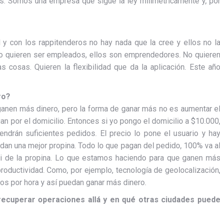
es. Somos una empresa que sigue la ley milimétricamente y, po
l y con los rappitenderos no hay nada que la cree y ellos no l
s no quieren ser empleados, ellos son emprendedores. No quiere
as cosas. Quieren la flexibilidad que da la aplicación. Este añ
ro?
anen más dinero, pero la forma de ganar más no es aumentar e
an por el domicilio. Entonces si yo pongo el domicilio a $10.000
endrán suficientes pedidos. El precio lo pone el usuario y ha
 dan una mejor propina. Todo lo que pagan del pedido, 100% va a
ni de la propina. Lo que estamos haciendo para que ganen má
roductividad. Como, por ejemplo, tecnología de geolocalización
os por hora y así puedan ganar más dinero.
recuperar operaciones allá y en qué otras ciudades pued