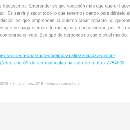
ue fracasamos. Emprender es una vocación más que querer hace
cil. Es servir y sacar todo lo que tenemos dentro para dárselo a
dación es que emprendan si quieren crear impacto, si quiere
 en que se haga siempre lo mejor, no preocupándose por él. Lo
e comprarse un yate. Ese tipo de personas no cambian el mundo.
ppi-es-que-en-dos-anos-podamos-salir-al-nasdaq-simon-
ia/este-ano-69-de-las-matriculas-ha-sido-de-motos-2784503
2018
3 noviembre, 2018
Deja un comentario