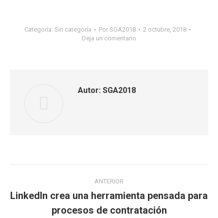
Categoría:
Sin categoría
Por
SGA2018
2 octubre, 2018
Deja un comentario
Autor:
SGA2018
Navegación
ANTERIOR
entre
LinkedIn crea una herramienta pensada para
Publicación
procesos de contratación
anterior: