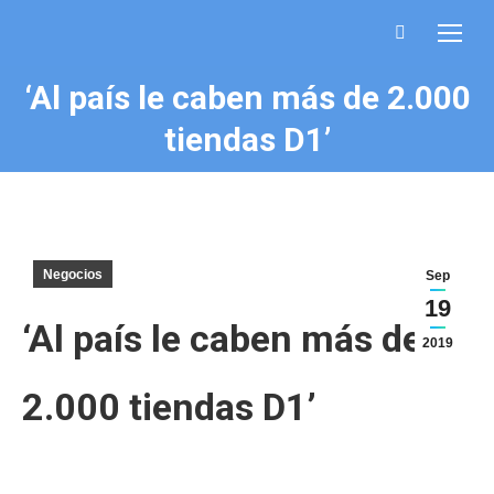
Buscar:
‘Al país le caben más de 2.000
Estás aquí:
tiendas D1’
Negocios
Sep
19
‘Al país le caben más de
2019
2.000 tiendas D1’