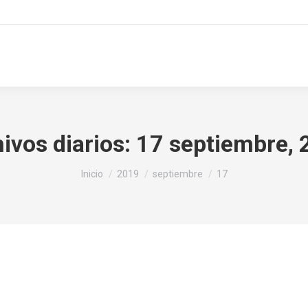
uros
Asistencia
Conócenos
SOAT
Contáct
ivos diarios:
17 septiembre,
Estás aquí:
Inicio
2019
septiembre
17