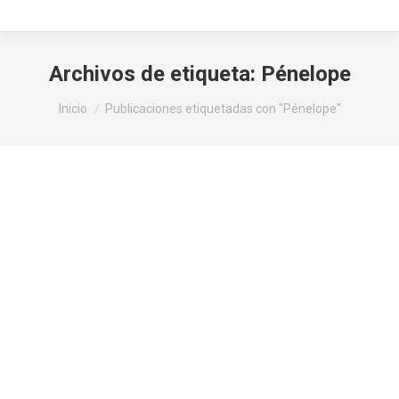
Archivos de etiqueta:
Pénelope
Estás aquí:
Inicio
Publicaciones etiquetadas con "Pénelope"