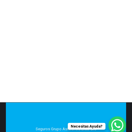
Minka impulsará los pagos de
servicios públicos a través de
WhatsApp
Economia
Por
SGA2018
31 mayo, 2019
Deja un comentario
Plataforma se basa en tecnología blockchain.
Necesitas Ayuda?
Seguros Grupo Asistencia Ltda. BIC