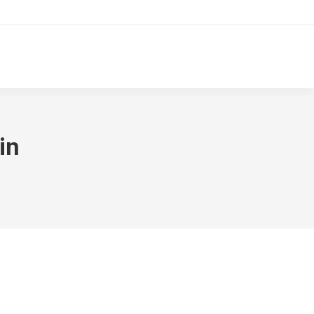
enos
Iniciar Sesión
Buscar:
in