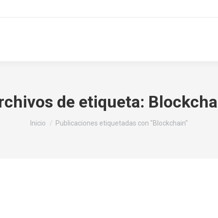
uros
Asistencia
Conócenos
SOAT
Contáct
rchivos de etiqueta:
Blockcha
Estás aquí:
Inicio
Publicaciones etiquetadas con "Blockchain"